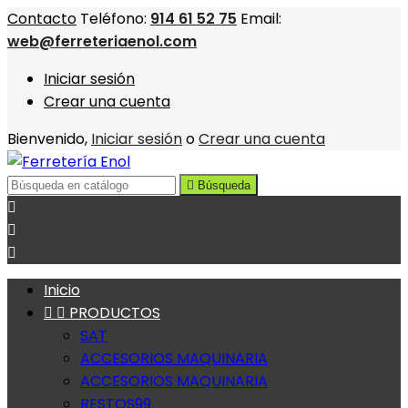
Contacto
Teléfono:
914 61 52 75
Email:
web@ferreteriaenol.com
Iniciar sesión
Crear una cuenta
Bienvenido,
Iniciar sesión
o
Crear una cuenta

Búsqueda



Inicio


PRODUCTOS
SAT
ACCESORIOS MAQUINARIA
ACCESORIOS MAQUINARIA
RESTOS99