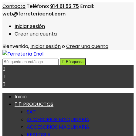
Contacto
Teléfono:
914 61 52 75
Email:
web@ferreteriaenol.com
Iniciar sesión
Crear una cuenta
Bienvenido,
Iniciar sesión
o
Crear una cuenta

Búsqueda



Inicio


PRODUCTOS
SAT
ACCESORIOS MAQUINARIA
ACCESORIOS MAQUINARIA
RESTOS99