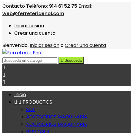
Contacto
Teléfono:
914 61 52 75
Email:
web@ferreteriaenol.com
Iniciar sesión
Crear una cuenta
Bienvenido,
Iniciar sesión
o
Crear una cuenta

Búsqueda



Inicio


PRODUCTOS
SAT
ACCESORIOS MAQUINARIA
ACCESORIOS MAQUINARIA
RESTOS99