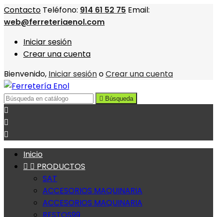
Contacto
Teléfono:
914 61 52 75
Email:
web@ferreteriaenol.com
Iniciar sesión
Crear una cuenta
Bienvenido,
Iniciar sesión
o
Crear una cuenta

Búsqueda



Inicio


PRODUCTOS
SAT
ACCESORIOS MAQUINARIA
ACCESORIOS MAQUINARIA
RESTOS99