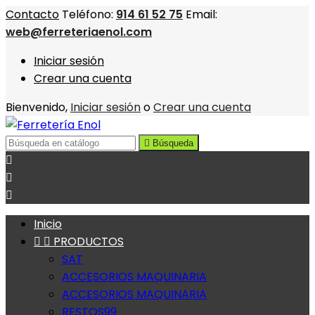
Contacto
Teléfono:
914 61 52 75
Email:
web@ferreteriaenol.com
Iniciar sesión
Crear una cuenta
Bienvenido,
Iniciar sesión
o
Crear una cuenta

Búsqueda



Inicio


PRODUCTOS
SAT
ACCESORIOS MAQUINARIA
ACCESORIOS MAQUINARIA
RESTOS99