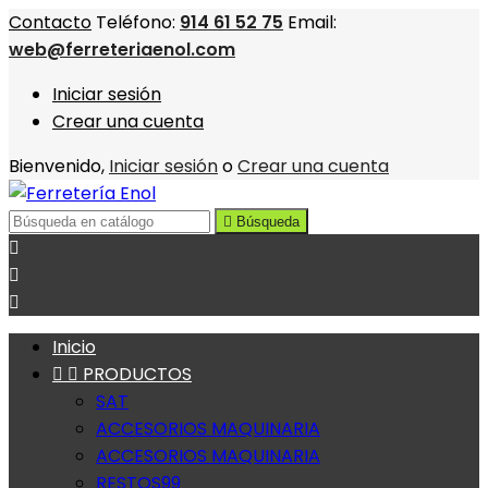
Contacto
Teléfono:
914 61 52 75
Email:
web@ferreteriaenol.com
Iniciar sesión
Crear una cuenta
Bienvenido,
Iniciar sesión
o
Crear una cuenta

Búsqueda



Inicio


PRODUCTOS
SAT
ACCESORIOS MAQUINARIA
ACCESORIOS MAQUINARIA
RESTOS99