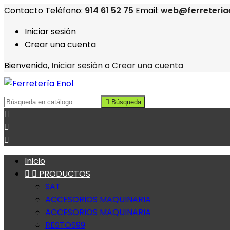
Contacto
Teléfono:
914 61 52 75
Email:
web@ferreteria
Iniciar sesión
Crear una cuenta
Bienvenido,
Iniciar sesión
o
Crear una cuenta

Búsqueda



Inicio


PRODUCTOS
SAT
ACCESORIOS MAQUINARIA
ACCESORIOS MAQUINARIA
RESTOS99