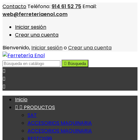
Contacto
Teléfono:
914 61 52 75
Email:
web@ferreteriaenol.com
Iniciar sesión
Crear una cuenta
Bienvenido,
Iniciar sesión
o
Crear una cuenta

Búsqueda



Inicio


PRODUCTOS
SAT
ACCESORIOS MAQUINARIA
ACCESORIOS MAQUINARIA
RESTOS99