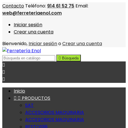
Contacto
Teléfono:
914 61 52 75
Email:
web@ferreteriaenol.com
Iniciar sesión
Crear una cuenta
Bienvenido,
Iniciar sesión
o
Crear una cuenta

Búsqueda



Inicio


PRODUCTOS
SAT
ACCESORIOS MAQUINARIA
ACCESORIOS MAQUINARIA
RESTOS99