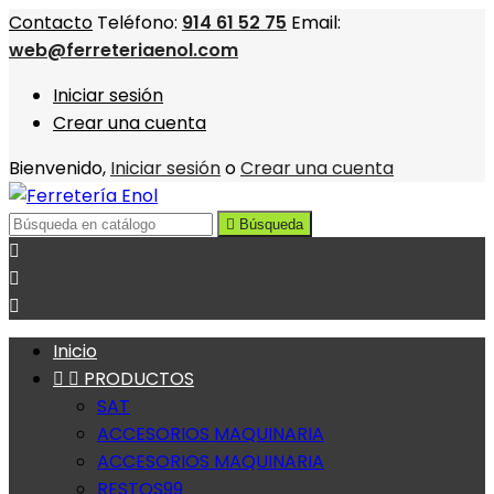
Contacto
Teléfono:
914 61 52 75
Email:
web@ferreteriaenol.com
Iniciar sesión
Crear una cuenta
Bienvenido,
Iniciar sesión
o
Crear una cuenta

Búsqueda



Inicio


PRODUCTOS
SAT
ACCESORIOS MAQUINARIA
ACCESORIOS MAQUINARIA
RESTOS99