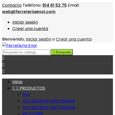
Contacto
Teléfono:
914 61 52 75
Email:
web@ferreteriaenol.com
Iniciar sesión
Crear una cuenta
Bienvenido,
Iniciar sesión
o
Crear una cuenta

Búsqueda



Inicio


PRODUCTOS
SAT
ACCESORIOS MAQUINARIA
ACCESORIOS MAQUINARIA
RESTOS99