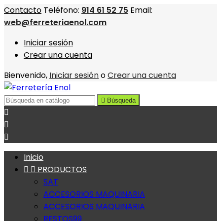
Contacto
Teléfono:
914 61 52 75
Email:
web@ferreteriaenol.com
Iniciar sesión
Crear una cuenta
Bienvenido,
Iniciar sesión
o
Crear una cuenta

Búsqueda



Inicio


PRODUCTOS
SAT
ACCESORIOS MAQUINARIA
ACCESORIOS MAQUINARIA
RESTOS99