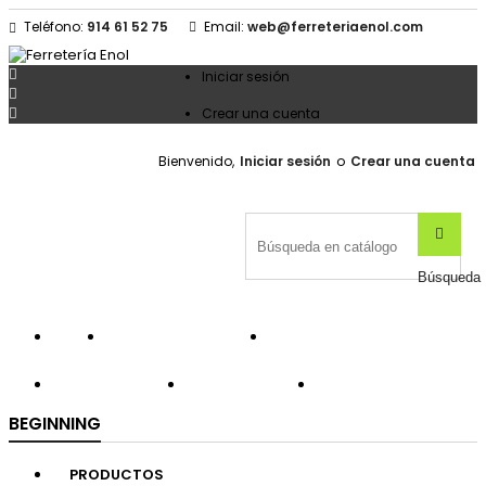
Teléfono:
914 61 52 75
Email:
web@ferreteriaenol.com

Iniciar sesión


Crear una cuenta
Bienvenido,
Iniciar sesión
o
Crear una cuenta

Búsqueda


PRODUCTOS
OFERTAS
NOVEDADES


MARCAS
CONTACTA
BEGINNING
PRODUCTOS