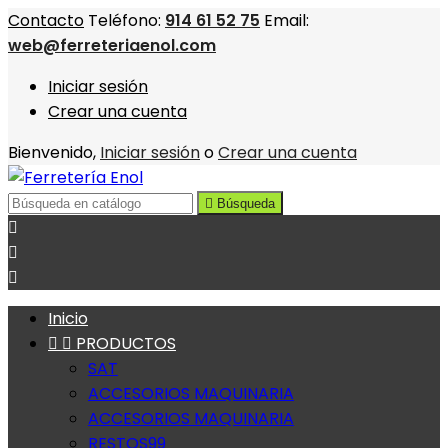
Contacto
Teléfono:
914 61 52 75
Email:
web@ferreteriaenol.com
Iniciar sesión
Crear una cuenta
Bienvenido,
Iniciar sesión
o
Crear una cuenta

Búsqueda



Inicio


PRODUCTOS
SAT
ACCESORIOS MAQUINARIA
ACCESORIOS MAQUINARIA
RESTOS99