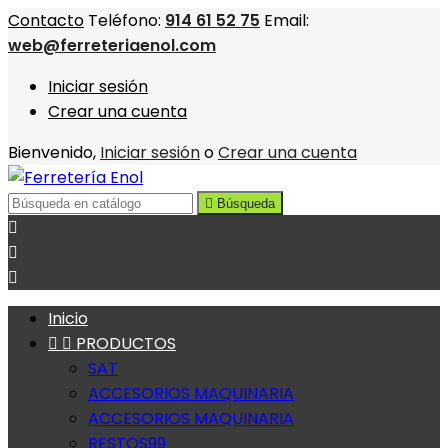
Contacto
Teléfono:
914 61 52 75
Email:
web@ferreteriaenol.com
Iniciar sesión
Crear una cuenta
Bienvenido,
Iniciar sesión
o
Crear una cuenta

Búsqueda



Inicio


PRODUCTOS
SAT
ACCESORIOS MAQUINARIA
ACCESORIOS MAQUINARIA
RESTOS99