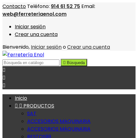
Contacto
Teléfono:
914 61 52 75
Email:
web@ferreteriaenol.com
Iniciar sesión
Crear una cuenta
Bienvenido,
Iniciar sesión
o
Crear una cuenta

Búsqueda



Inicio


PRODUCTOS
SAT
ACCESORIOS MAQUINARIA
ACCESORIOS MAQUINARIA
RESTOS99