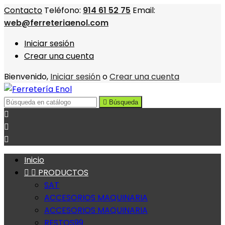
Contacto
Teléfono:
914 61 52 75
Email:
web@ferreteriaenol.com
Iniciar sesión
Crear una cuenta
Bienvenido,
Iniciar sesión
o
Crear una cuenta

Búsqueda



Inicio


PRODUCTOS
SAT
ACCESORIOS MAQUINARIA
ACCESORIOS MAQUINARIA
RESTOS99