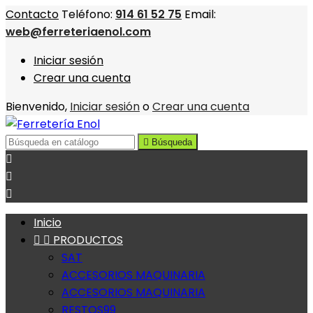
Contacto
Teléfono:
914 61 52 75
Email:
web@ferreteriaenol.com
Iniciar sesión
Crear una cuenta
Bienvenido,
Iniciar sesión
o
Crear una cuenta

Búsqueda



Inicio


PRODUCTOS
SAT
ACCESORIOS MAQUINARIA
ACCESORIOS MAQUINARIA
RESTOS99