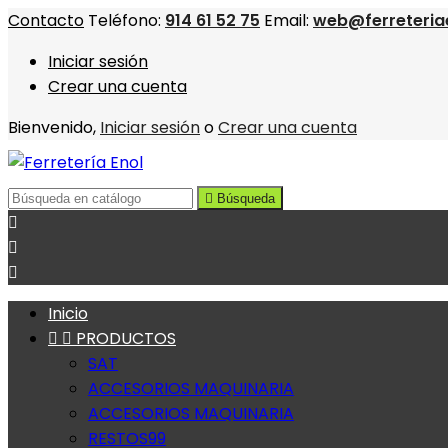
Contacto
Teléfono:
914 61 52 75
Email:
web@ferreteria
Iniciar sesión
Crear una cuenta
Bienvenido,
Iniciar sesión
o
Crear una cuenta

Búsqueda



Inicio


PRODUCTOS
SAT
ACCESORIOS MAQUINARIA
ACCESORIOS MAQUINARIA
RESTOS99