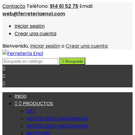
Contacto
Teléfono:
914 61 52 75
Email:
web@ferreteriaenol.com
Iniciar sesión
Crear una cuenta
Bienvenido,
Iniciar sesión
o
Crear una cuenta

Búsqueda



Inicio


PRODUCTOS
SAT
ACCESORIOS MAQUINARIA
ACCESORIOS MAQUINARIA
RESTOS99