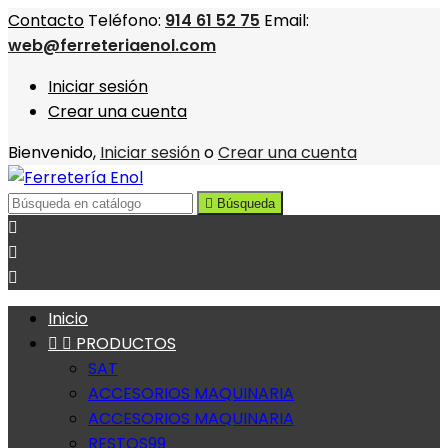
Contacto
Teléfono:
914 61 52 75
Email:
web@ferreteriaenol.com
Iniciar sesión
Crear una cuenta
Bienvenido,
Iniciar sesión
o
Crear una cuenta

Búsqueda



Inicio


PRODUCTOS
SAT
ACCESORIOS MAQUINARIA
ACCESORIOS MAQUINARIA
RESTOS99