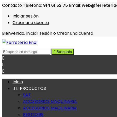
Contacto
Teléfono:
914 61 52 75
Email:
web@ferreteria
Iniciar sesión
Crear una cuenta
Bienvenido,
Iniciar sesión
o
Crear una cuenta

Búsqueda



Inicio


PRODUCTOS
SAT
ACCESORIOS MAQUINARIA
ACCESORIOS MAQUINARIA
RESTOS99