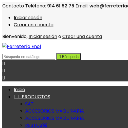
Contacto
Teléfono:
914 61 52 75
Email:
web@ferreteria
Iniciar sesión
Crear una cuenta
Bienvenido,
Iniciar sesión
o
Crear una cuenta

Búsqueda



Inicio


PRODUCTOS
SAT
ACCESORIOS MAQUINARIA
ACCESORIOS MAQUINARIA
RESTOS99