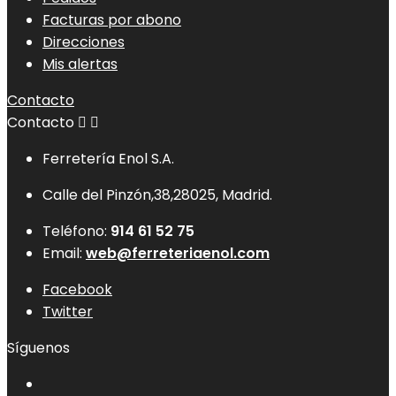
Facturas por abono
Direcciones
Mis alertas
Contacto
Contacto


Ferretería Enol S.A.
Calle del Pinzón,38,28025, Madrid.
Teléfono:
914 61 52 75
Email:
web@ferreteriaenol.com
Facebook
Twitter
Síguenos