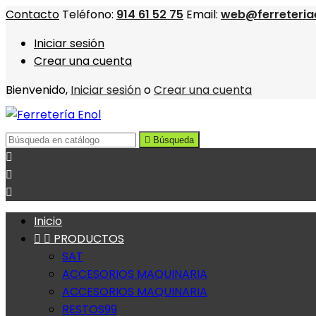
Contacto
Teléfono:
914 61 52 75
Email:
web@ferreteria
Iniciar sesión
Crear una cuenta
Bienvenido,
Iniciar sesión
o
Crear una cuenta

Búsqueda



Inicio


PRODUCTOS
SAT
ACCESORIOS MAQUINARIA
ACCESORIOS MAQUINARIA
RESTOS99