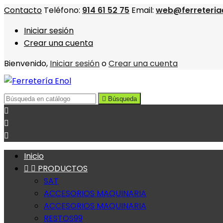
Contacto
Teléfono:
914 61 52 75
Email:
web@ferreteria
Iniciar sesión
Crear una cuenta
Bienvenido,
Iniciar sesión
o
Crear una cuenta

Búsqueda



Inicio


PRODUCTOS
SAT
ACCESORIOS MAQUINARIA
ACCESORIOS MAQUINARIA
RESTOS99