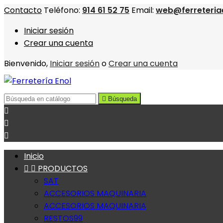
Contacto
Teléfono:
914 61 52 75
Email:
web@ferreteria
Iniciar sesión
Crear una cuenta
Bienvenido,
Iniciar sesión
o
Crear una cuenta

Búsqueda



Inicio


PRODUCTOS
SAT
ACCESORIOS MAQUINARIA
ACCESORIOS MAQUINARIA
RESTOS99