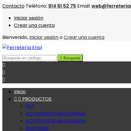
Contacto
Teléfono:
914 61 52 75
Email:
web@ferreteria
Iniciar sesión
Crear una cuenta
Bienvenido,
Iniciar sesión
o
Crear una cuenta

Búsqueda



Inicio


PRODUCTOS
SAT
ACCESORIOS MAQUINARIA
ACCESORIOS MAQUINARIA
RESTOS99