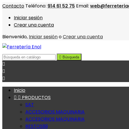
Contacto
Teléfono:
914 61 52 75
Email:
web@ferreteria
Iniciar sesión
Crear una cuenta
Bienvenido,
Iniciar sesión
o
Crear una cuenta

Búsqueda



Inicio


PRODUCTOS
SAT
ACCESORIOS MAQUINARIA
ACCESORIOS MAQUINARIA
RESTOS99