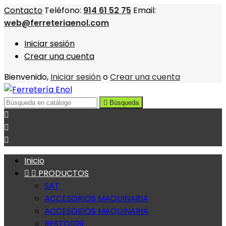
Contacto
Teléfono:
914 61 52 75
Email:
web@ferreteriaenol.com
Iniciar sesión
Crear una cuenta
Bienvenido,
Iniciar sesión
o
Crear una cuenta

Búsqueda



Inicio


PRODUCTOS
SAT
ACCESORIOS MAQUINARIA
ACCESORIOS MAQUINARIA
RESTOS99