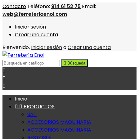
Contacto
Teléfono:
914 61 52 75
Email:
web@ferreteriaenol.com
Iniciar sesión
Crear una cuenta
Bienvenido,
Iniciar sesión
o
Crear una cuenta

Búsqueda



Inicio


PRODUCTOS
SAT
ACCESORIOS MAQUINARIA
ACCESORIOS MAQUINARIA
RESTOS99