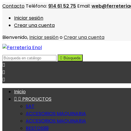
Contacto
Teléfono:
914 61 52 75
Email:
web@ferreteria
Iniciar sesión
Crear una cuenta
Bienvenido,
Iniciar sesión
o
Crear una cuenta

Búsqueda



Inicio


PRODUCTOS
SAT
ACCESORIOS MAQUINARIA
ACCESORIOS MAQUINARIA
RESTOS99