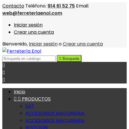
Contacto
Teléfono:
914 61 52 75
Email:
web@ferreteriaenol.com
Iniciar sesión
Crear una cuenta
Bienvenido,
Iniciar sesión
o
Crear una cuenta

Búsqueda



Inicio


PRODUCTOS
SAT
ACCESORIOS MAQUINARIA
ACCESORIOS MAQUINARIA
RESTOS99