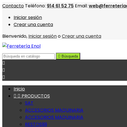
Contacto
Teléfono:
914 61 52 75
Email:
web@ferreteria
Iniciar sesión
Crear una cuenta
Bienvenido,
Iniciar sesión
o
Crear una cuenta

Búsqueda



Inicio


PRODUCTOS
SAT
ACCESORIOS MAQUINARIA
ACCESORIOS MAQUINARIA
RESTOS99