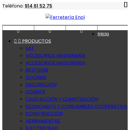
Teléfono:
914 61 52 75



Inicio


PRODUCTOS
SAT
ACCESORIOS MAQUINARIA
ACCESORIOS MAQUINARIA
RESTOS99
COCINAS
DECORACIÓN
COMAFE
CALEFACCIÓN Y CLIMATIZACIÓN
ECONOMATO Y CONSUMIBLES COOPERATIVA
CONSTRUCCIÓN
HERRAMIENTAS
ELECTRICIDAD