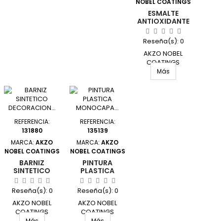
NOBEL COATINGS
ESMALTE
ANTIOXIDANTE
AGUA OXIRON
LISO EFECTO
Reseña(s):
0
FORJA 2,5 L
NEG
AKZO NOBEL
COATINGS
01E420425/5805950
Más
UNIDAD
REFERENCIA:
REFERENCIA:
131880
135139
MARCA:
AKZO
MARCA:
AKZO
NOBEL COATINGS
NOBEL COATINGS
BARNIZ
PINTURA
SINTETICO
PLASTICA
DECORACION
MONOCAPA
SATINADO 250
COLORES DEL
Reseña(s):
0
Reseña(s):
0
ML WENGUE
MUNDO MATE
TITANLUX
750 ML PATA
AKZO NOBEL
AKZO NOBEL
COATINGS
COATINGS
M11100714/5809413
5160743 UNIDAD
Más
Más