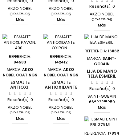
Reseña(s):
0
Reseña(s):
0
SATINADO 75
ROS/PALIDO
Reseña(s):
0
ML AZUL CYA
AKZO NOBEL
AKZO NOBEL
SATIN.
ACUALUX TI
COATINGS
COATINGS
AKZO NOBEL
03S472104/5806557
J11083975/5699593
COATINGS
Más
Más
UNIDAD
UNIDAD
J11083175/5809293
Más
UNIDAD
REFERENCIA:
16862
REFERENCIA:
REFERENCIA:
MARCA:
SAINT-
94533
142412
GOBAIN
MARCA:
AKZO
MARCA:
AKZO
LIJA DE MANO
NOBEL COATINGS
NOBEL COATINGS
TELA ESMERIL
AZUL ESCUDO
ESMALTE
ESMALTE
GR 80 (1)
ANTIOXI.
ANTIOXIDANTE
Reseña(s):
0
230X280MM DE
PAVON. 400 ML
OXIRON LISO
SAINT-GOBAIN
GR/AC EXT.
BRILLO 250 ML
Reseña(s):
0
Reseña(s):
0
OXIRON SPRAY
BLANCO TITAN
66623315059
TITAN
AKZO NOBEL
AKZO NOBEL
UNIDAD
Más
COATINGS
COATINGS
S2B020240/5809888
F2C456614/5809077
Más
Más
UNIDAD
UNIDAD
REFERENCIA:
17894