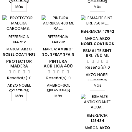
COATINGS
COATINGS
5057417 UNIDAD
F2M420404/5809095
Más
Más
UNIDAD
REFERENCIA:
17842
REFERENCIA:
REFERENCIA:
MARCA:
AKZO
134752
143292
NOBEL COATINGS
MARCA:
AKZO
MARCA:
AMBRO-
ESMALTE SINT
NOBEL COATINGS
SOL SPRAY SPAIN
BRI. 750 ML
GR/AZU
PROTECTOR
PINTURA
INT/EXT TITAN
MADERA
ACRILICA 400
Reseña(s):
0
CARCOMAS
ML RAL 5015
AKZO NOBEL
PLUS 2,5 L
AZUL CIELO
Reseña(s):
0
Reseña(s):
0
XYLAZEL
AMBRO-SOL
COATINGS
AKZO NOBEL
AMBRO-SOL
1051034/5805503
Más
COATINGS
SPRAY SPAIN
UNIDAD
5600419 UNIDAD
V4005015 UNIDAD
Más
Más
REFERENCIA:
128434
MARCA:
AKZO