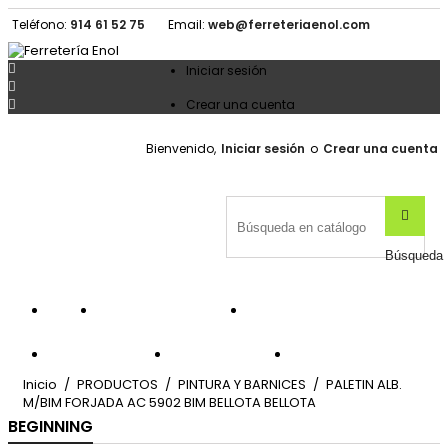
Teléfono:
914 61 52 75
Email:
web@ferreteriaenol.com

Iniciar sesión


Crear una cuenta
Bienvenido,
Iniciar sesión
o
Crear una cuenta

Búsqueda


PRODUCTOS
OFERTAS
NOVEDADES


MARCAS
CONTACTA
Inicio
PRODUCTOS
PINTURA Y BARNICES
PALETIN ALB.
M/BIM FORJADA AC 5902 BIM BELLOTA BELLOTA
BEGINNING