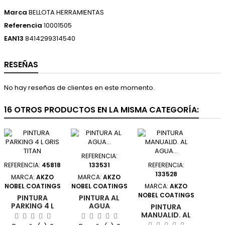
Marca
BELLOTA HERRAMIENTAS
Referencia
10001505
EAN13
8414299314540
RESEÑAS
No hay reseñas de clientes en este momento.
16 OTROS PRODUCTOS EN LA MISMA CATEGORÍA:
REFERENCIA:
REFERENCIA:
45818
133531
REFERENCIA:
133528
MARCA:
AKZO
MARCA:
AKZO
NOBEL COATINGS
NOBEL COATINGS
MARCA:
AKZO
NOBEL COATINGS
PINTURA
PINTURA AL
PARKING 4 L
AGUA
PINTURA
GRIS TITAN
MANUALIDADES
MANUALID. AL
ACUALUX
AGUA 75 ML