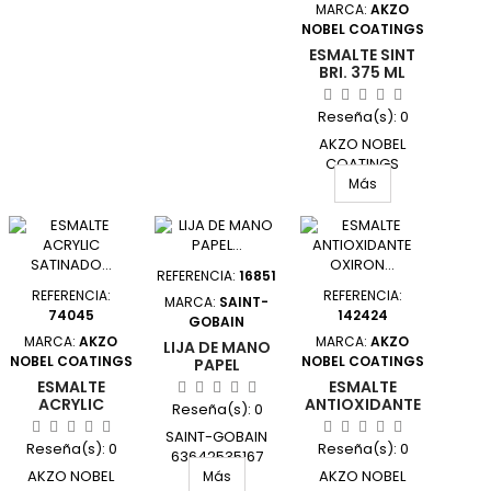
MARCA:
AKZO
NOBEL COATINGS
ESMALTE SINT
BRI. 375 ML
GR/MED
INT/EXT TITAN
Reseña(s):
0
AKZO NOBEL
COATINGS
1054938/5805582
Más
UNIDAD
REFERENCIA:
16851
REFERENCIA:
REFERENCIA:
MARCA:
SAINT-
74045
142424
GOBAIN
MARCA:
AKZO
MARCA:
AKZO
LIJA DE MANO
NOBEL COATINGS
NOBEL COATINGS
PAPEL
"MEDALLAS" GR
ESMALTE
ESMALTE
60 (5) DEBRAY
ACRYLIC
ANTIOXIDANTE
Reseña(s):
0
SATINADO 750
OXIRON LISO
SAINT-GOBAIN
ML BLANCO
EFECTO FORJA
Reseña(s):
0
Reseña(s):
0
PERMANENTE
63642535167
4 L NEGRO TITA
BRUGUER
AKZO NOBEL
UNIDAD
AKZO NOBEL
Más