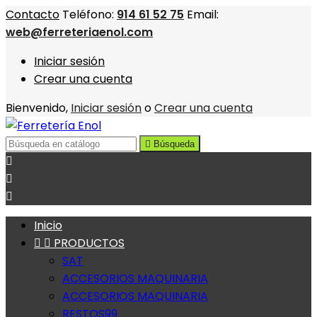
Contacto
Teléfono:
914 61 52 75
Email:
web@ferreteriaenol.com
Iniciar sesión
Crear una cuenta
Bienvenido,
Iniciar sesión
o
Crear una cuenta

Búsqueda



Inicio


PRODUCTOS
SAT
ACCESORIOS MAQUINARIA
ACCESORIOS MAQUINARIA
RESTOS99