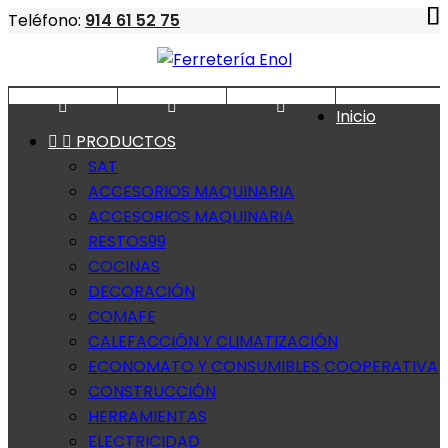
Teléfono:
914 61 52 75



Inicio


PRODUCTOS
SAT
ACCESORIOS MAQUINARIA
ACCESORIOS MAQUINARIA
RESTOS99
COCINAS
DECORACIÓN
COMAFE
CALEFACCIÓN Y CLIMATIZACIÓN
ECONOMATO Y CONSUMIBLES COOPERATIVA
CONSTRUCCIÓN
HERRAMIENTAS
ELECTRICIDAD