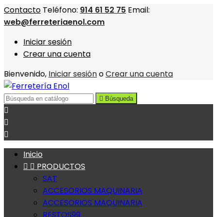
Contacto
Teléfono:
914 61 52 75
Email:
web@ferreteriaenol.com
Iniciar sesión
Crear una cuenta
Bienvenido,
Iniciar sesión
o
Crear una cuenta

Búsqueda



Inicio


PRODUCTOS
SAT
ACCESORIOS MAQUINARIA
ACCESORIOS MAQUINARIA
RESTOS99