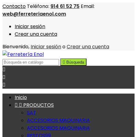
Contacto
Teléfono:
914 61 52 75
Email:
web@ferreteriaenol.com
Iniciar sesión
Crear una cuenta
Bienvenido,
Iniciar sesión
o
Crear una cuenta

Búsqueda



Inicio


PRODUCTOS
SAT
ACCESORIOS MAQUINARIA
ACCESORIOS MAQUINARIA
RESTOS99