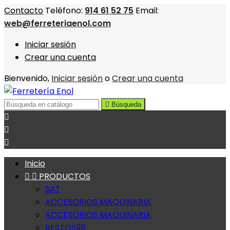
Contacto
Teléfono:
914 61 52 75
Email:
web@ferreteriaenol.com
Iniciar sesión
Crear una cuenta
Bienvenido,
Iniciar sesión
o
Crear una cuenta

Búsqueda



Inicio


PRODUCTOS
SAT
ACCESORIOS MAQUINARIA
ACCESORIOS MAQUINARIA
RESTOS99