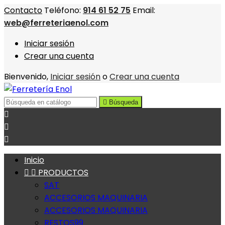
Contacto
Teléfono:
914 61 52 75
Email:
web@ferreteriaenol.com
Iniciar sesión
Crear una cuenta
Bienvenido,
Iniciar sesión
o
Crear una cuenta

Búsqueda



Inicio


PRODUCTOS
SAT
ACCESORIOS MAQUINARIA
ACCESORIOS MAQUINARIA
RESTOS99