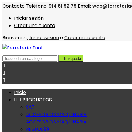
Contacto
Teléfono:
914 61 52 75
Email:
web@ferreteria
Iniciar sesión
Crear una cuenta
Bienvenido,
Iniciar sesión
o
Crear una cuenta

Búsqueda



Inicio


PRODUCTOS
SAT
ACCESORIOS MAQUINARIA
ACCESORIOS MAQUINARIA
RESTOS99