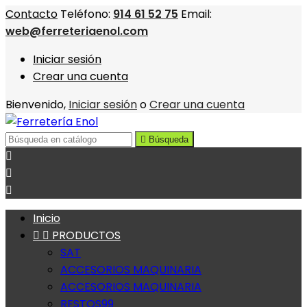
Contacto
Teléfono:
914 61 52 75
Email:
web@ferreteriaenol.com
Iniciar sesión
Crear una cuenta
Bienvenido,
Iniciar sesión
o
Crear una cuenta

Búsqueda



Inicio


PRODUCTOS
SAT
ACCESORIOS MAQUINARIA
ACCESORIOS MAQUINARIA
RESTOS99