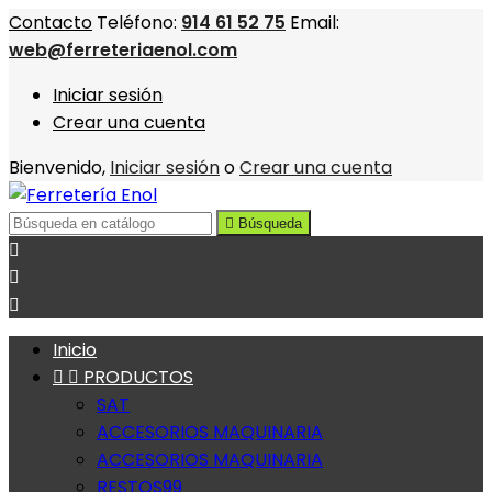
Contacto
Teléfono:
914 61 52 75
Email:
web@ferreteriaenol.com
Iniciar sesión
Crear una cuenta
Bienvenido,
Iniciar sesión
o
Crear una cuenta

Búsqueda



Inicio


PRODUCTOS
SAT
ACCESORIOS MAQUINARIA
ACCESORIOS MAQUINARIA
RESTOS99