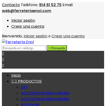
Contacto
Teléfono:
914 61 52 75
Email:
web@ferreteriaenol.com
Iniciar sesión
Crear una cuenta
Bienvenido,
Iniciar sesión
o
Crear una cuenta

Búsqueda



Inicio


PRODUCTOS
SAT
ACCESORIOS MAQUINARIA
ACCESORIOS MAQUINARIA
RESTOS99