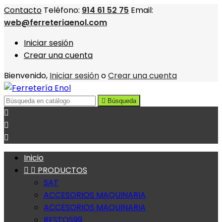
Contacto
Teléfono:
914 61 52 75
Email:
web@ferreteriaenol.com
Iniciar sesión
Crear una cuenta
Bienvenido,
Iniciar sesión
o
Crear una cuenta

Búsqueda



Inicio


PRODUCTOS
SAT
ACCESORIOS MAQUINARIA
ACCESORIOS MAQUINARIA
RESTOS99