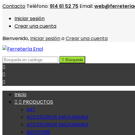
Contacto
Teléfono:
914 61 52 75
Email:
web@ferreteria
Iniciar sesión
Crear una cuenta
Bienvenido,
Iniciar sesión
o
Crear una cuenta

Búsqueda



Inicio


PRODUCTOS
SAT
ACCESORIOS MAQUINARIA
ACCESORIOS MAQUINARIA
RESTOS99