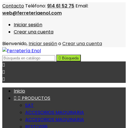
Contacto
Teléfono:
914 61 52 75
Email:
web@ferreteriaenol.com
Iniciar sesión
Crear una cuenta
Bienvenido,
Iniciar sesión
o
Crear una cuenta

Búsqueda



Inicio


PRODUCTOS
SAT
ACCESORIOS MAQUINARIA
ACCESORIOS MAQUINARIA
RESTOS99