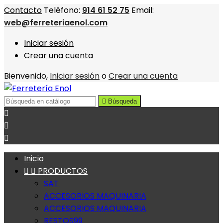
Contacto
Teléfono:
914 61 52 75
Email:
web@ferreteriaenol.com
Iniciar sesión
Crear una cuenta
Bienvenido,
Iniciar sesión
o
Crear una cuenta

Búsqueda



Inicio


PRODUCTOS
SAT
ACCESORIOS MAQUINARIA
ACCESORIOS MAQUINARIA
RESTOS99